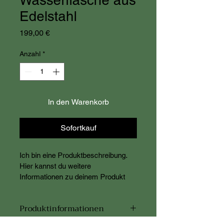
Wasserflasche aus
Edelstahl
Preis
199,00 €
Anzahl
*
In den Warenkorb
Sofortkauf
Ich bin eine Produktbeschreibung. 
Hier kannst du weitere 
Informationen zu deinem Produkt 
hinzufügen, z. B. Maße, Material, 
Pflege- und Reinigungshinweise.
Produktinformationen